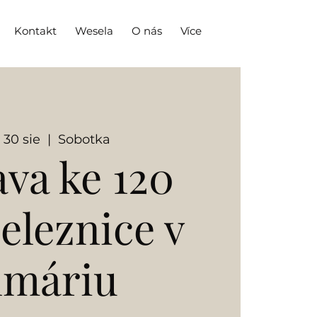
Kontakt
Wesela
O nás
Více
, 30 sie
  |  
Sobotka
ava ke 120
železnice v
lmáriu