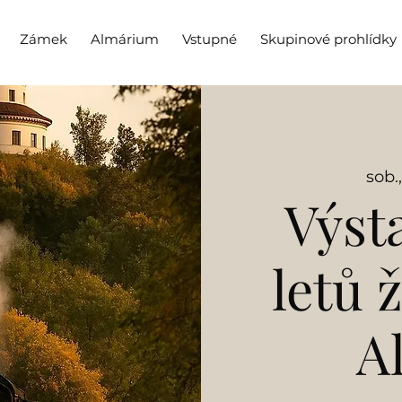
Zámek
Almárium
Vstupné
Skupinové prohlídky
sob.
Výst
letů 
A