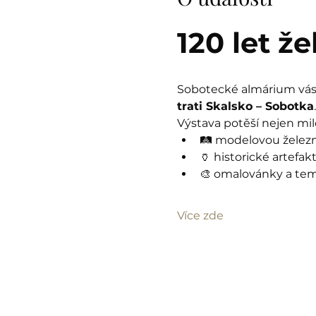
120 let ž
Sobotecké almárium vás 
trati Skalsko – Sobotka
.
Výstava potěší nejen milo
🛤️ modelovou železn
🏺 historické artefak
🎨 omalovánky a tema
Více zde