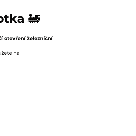
otka
 🚂
čí otevření železniční 
ůžete na: