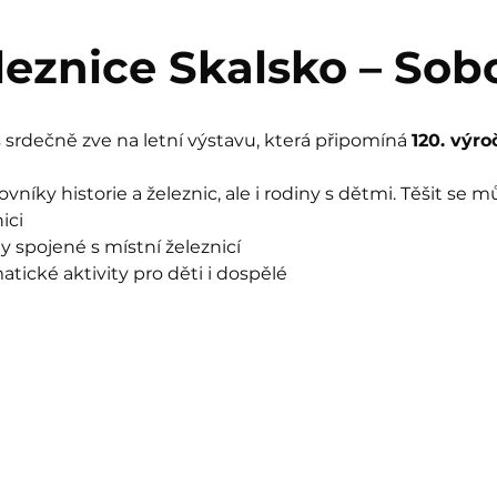
eleznice Skalsko – Sob
srdečně zve na letní výstavu, která připomíná 
120. výro
vníky historie a železnic, ale i rodiny s dětmi. Těšit se m
ici
ty spojené s místní železnicí
tické aktivity pro děti i dospělé