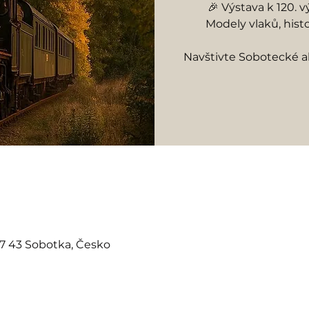
🎉 Výstava k 120. v
Modely vlaků, histo
Navštivte Sobotecké 
07 43 Sobotka, Česko