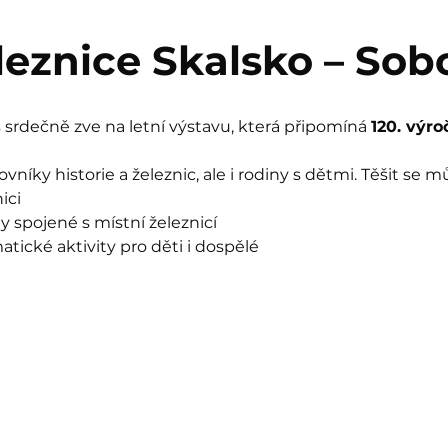
eleznice Skalsko – Sob
srdečně zve na letní výstavu, která připomíná 
120. výro
vníky historie a železnic, ale i rodiny s dětmi. Těšit se m
ici
ty spojené s místní železnicí
tické aktivity pro děti i dospělé