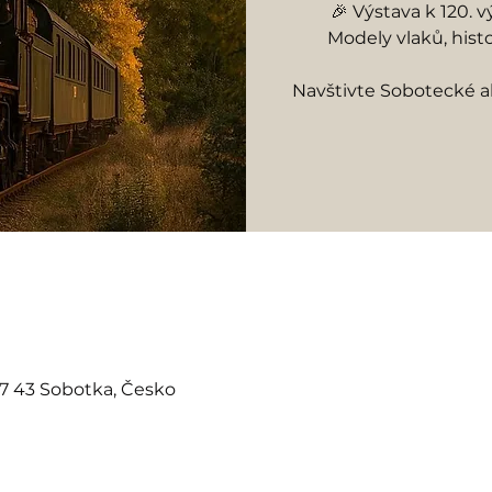
🎉 Výstava k 120. v
Modely vlaků, histo
Navštivte Sobotecké 
07 43 Sobotka, Česko