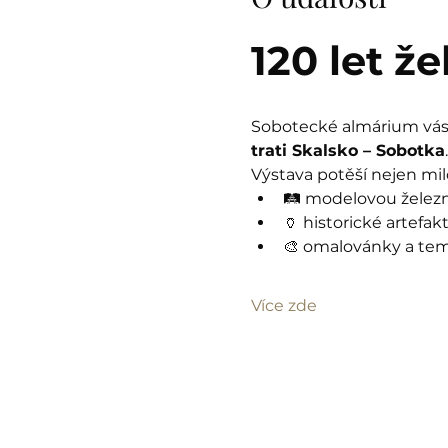
120 let ž
Sobotecké almárium vás 
trati Skalsko – Sobotka
.
Výstava potěší nejen milo
🛤️ modelovou železn
🏺 historické artefak
🎨 omalovánky a tema
Více zde