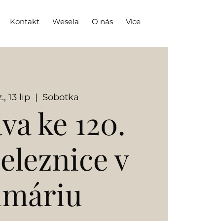
Kontakt
Wesela
O nás
Více
., 13 lip
  |  
Sobotka
va ke 120.
železnice v
lmáriu