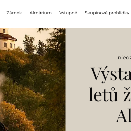
Zámek
Almárium
Vstupné
Skupinové prohlídky
niedz
Výsta
letů 
A