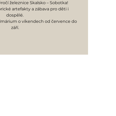
ýročí železnice Skalsko – Sobotka!
rické artefakty a zábava pro děti i
dospělé.
almárium o víkendech od července do
září.