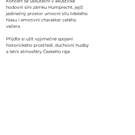
Koncert se uskuteční v akustické 
hodovní síni zámku Humprecht, jejíž 
jedinečný prostor umocní sílu lidského 
hlasu i emotivní charakter celého 
večera. 
Přijďte si užít výjimečné spojení 
historického prostředí, duchovní hudby 
a letní atmosféry Českého ráje. 
Sdílet událost