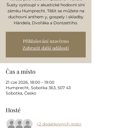
Šusty vystoupí v akustické hodovní síni
zámku Humprecht. Těšit se můžete na
duchovní anthem y, gospely i skladby
Händela, Dvořáka a Donizettiho.
Přihlašování uzavřeno
Zobrazit další události
Čas a místo
21 cze 2026, 18:00 – 19:00
Humprecht, Sobotka 363, 507 43
Sobotka, Česko
Hosté
+2 dodatkowych gości