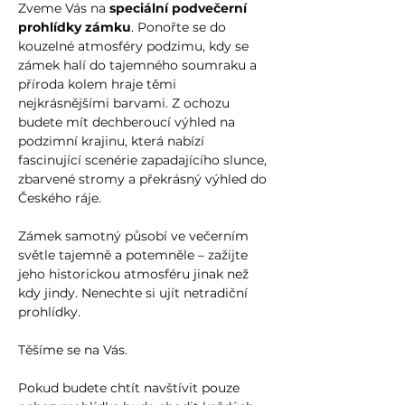
Zveme Vás na 
speciální podvečerní 
prohlídky zámku
. Ponořte se do 
kouzelné atmosféry podzimu, kdy se 
zámek halí do tajemného soumraku a 
příroda kolem hraje těmi 
nejkrásnějšími barvami. Z ochozu 
budete mít dechberoucí výhled na 
podzimní krajinu, která nabízí 
fascinující scenérie zapadajícího slunce, 
zbarvené stromy a překrásný výhled do 
Českého ráje. 
Zámek samotný působí ve večerním 
světle tajemně a potemněle – zažijte 
jeho historickou atmosféru jinak než 
kdy jindy. Nenechte si ujít netradiční 
prohlídky. 
Těšíme se na Vás.
Pokud budete chtít navštívit pouze 