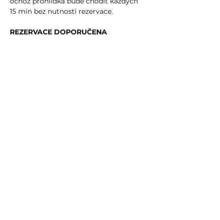
ochoz prohlídka bude chodit každých 
15 min bez nutnosti rezervace.
REZERVACE DOPORUČENA
Sdílet událost
info@humprecht.cz
+420 493 571 583