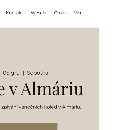
Kontakt
Wesela
O nás
Více
, 05 gru
  |  
Sobotka
 v Almáriu
a zpívání vánočních koled v Almáriu.