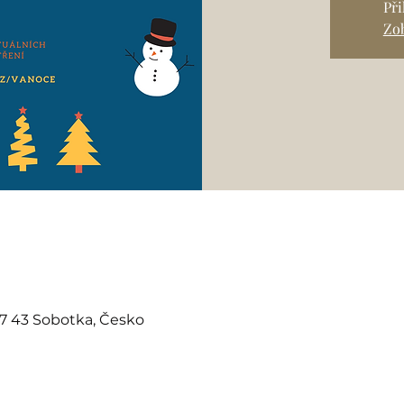
Př
Zob
07 43 Sobotka, Česko