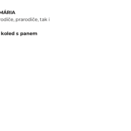
LMÁRIA
diče, prarodiče, tak i 
h koled s panem 