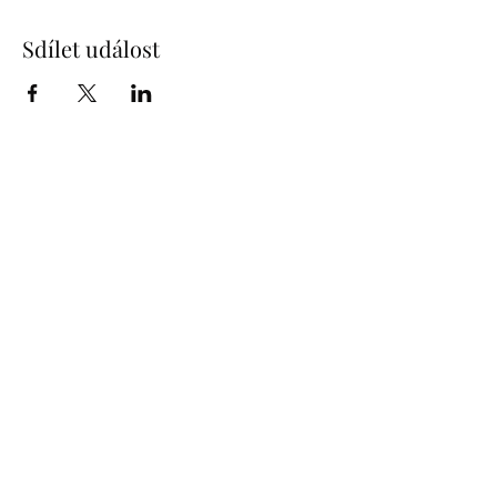
Sdílet událost
info@humprecht.cz
+420 493 571 583
Zamek Humprecht