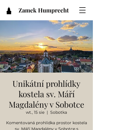
Zamek Humprecht
Unikátní prohlídky
kostela sv. Máří
Magdalény v Sobotce
wt., 15 sie
  |  
Sobotka
Komentovaná prohlídka prostor kostela
sv. Máří Magdalény v Sobotce s