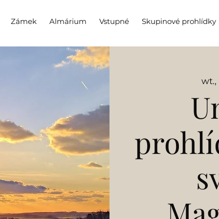
Zámek
Almárium
Vstupné
Skupinové prohlídky
wt.,
Un
prohlí
s
Mag