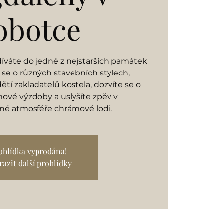
obotce
odíváte do jedné z nejstarších památek
 se o různých stavebních stylech,
tí zakladatelů kostela, dozvíte se o
ové výzdoby a uslyšíte zpěv v
né atmosféře chrámové lodi.
ohlídka vyprodána!
azit další prohlídky