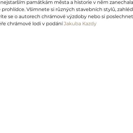
k nejstarším památkám města a historie v něm zanechala 
prohlídce. Všimnete si různých stavebních stylů, zahlé
zvíte se o autorech chrámové výzdoby nebo si poslechne
e chrámové lodi v podání 
Jakuba Kazdy