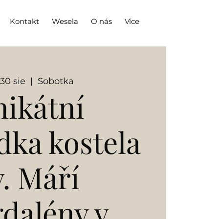
Kontakt
Wesela
O nás
Více
 30 sie
  |  
Sobotka
ikátní
dka kostela
v. Máří
dalény v