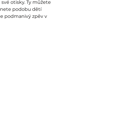
své otisky. Ty můžete 
dnete podobu dětí 
te podmanivý zpěv v 