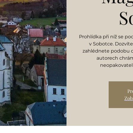
S
Prohlídka při níž se p
v Sobotce. Dozvíte
zahlédnete podobu dě
autorech chrám
neopakovatel
Pr
Zobr