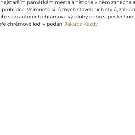
k nejstarším památkám města a historie v něm zanechala 
prohlídce. Všimnete si různých stavebních stylů, zahlé
zvíte se o autorech chrámové výzdoby nebo si poslechne
e chrámové lodi v podání 
Jakuba Kazdy