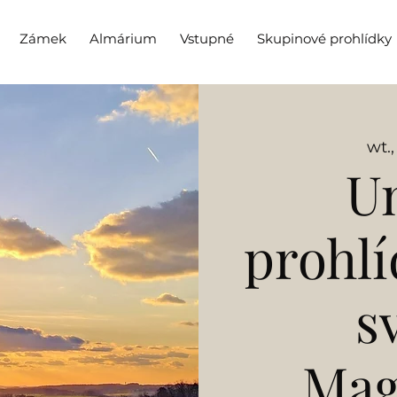
Zámek
Almárium
Vstupné
Skupinové prohlídky
wt.,
Un
prohlí
s
Mag