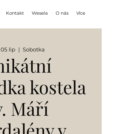
Kontakt
Wesela
O nás
Více
 05 lip
  |  
Sobotka
ikátní
dka kostela
v. Máří
dalény v