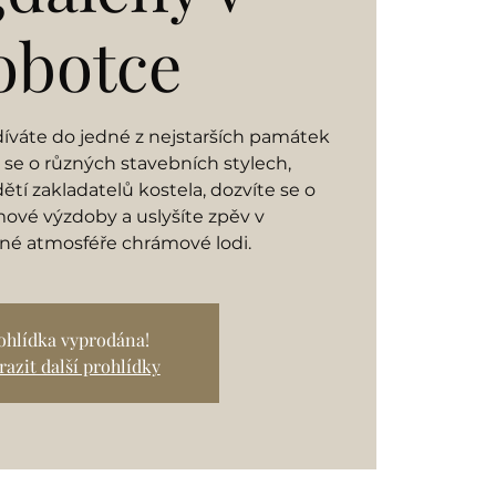
obotce
odíváte do jedné z nejstarších památek
 se o různých stavebních stylech,
tí zakladatelů kostela, dozvíte se o
ové výzdoby a uslyšíte zpěv v
né atmosféře chrámové lodi.
ohlídka vyprodána!
azit další prohlídky