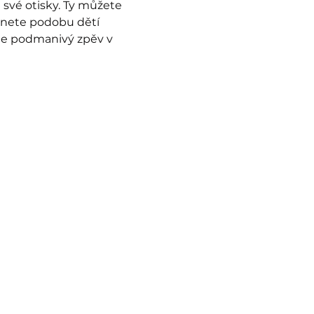
své otisky. Ty můžete 
dnete podobu dětí 
te podmanivý zpěv v 