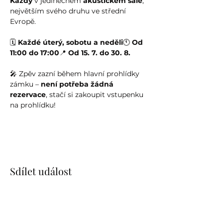
Kazdy
 v jedinečném 
akustickém sále
, 
největším svého druhu ve střední 
Evropě.
🗓️ 
Každé úterý, sobotu a neděli
🕚 
Od 
11:00 do 17:00
📍 
Od 15. 7. do 30. 8.
🎤 Zpěv zazní během hlavní prohlídky 
zámku – 
není potřeba žádná 
rezervace
, stačí si zakoupit vstupenku 
na prohlídku!
Sdílet událost