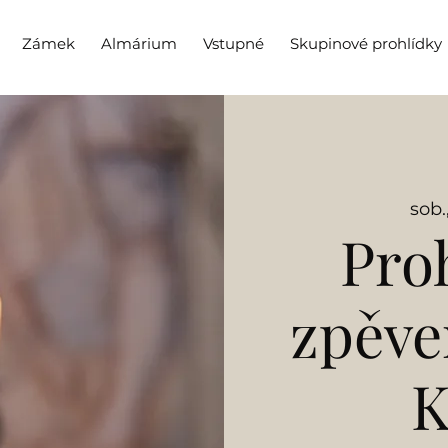
Zámek
Almárium
Vstupné
Skupinové prohlídky
sob.
Pro
zpěv