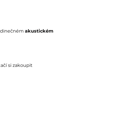
jedinečném 
akustickém 
stačí si zakoupit 