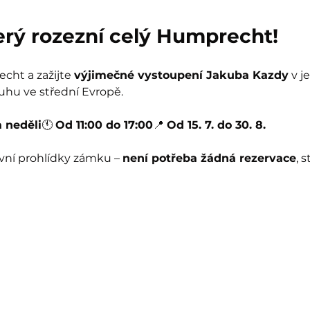
terý rozezní celý Humprecht!
ht a zažijte 
výjimečné vystoupení Jakuba Kazdy
 v 
uhu ve střední Evropě.
 neděli
🕚 
Od 11:00 do 17:00
📍 
Od 15. 7. do 30. 8.
vní prohlídky zámku – 
není potřeba žádná rezervace
, 
!