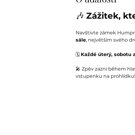
🎶 
Zážitek, k
Navštivte zámek Humprec
sále
, největším svého dr
🗓️ 
Každé úterý, sobotu a
🎤 Zpěv zazní během hla
vstupenku na prohlídku