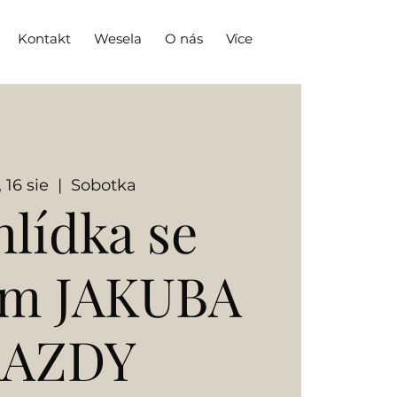
Kontakt
Wesela
O nás
Více
, 16 sie
  |  
Sobotka
hlídka se
em JAKUBA
KAZDY