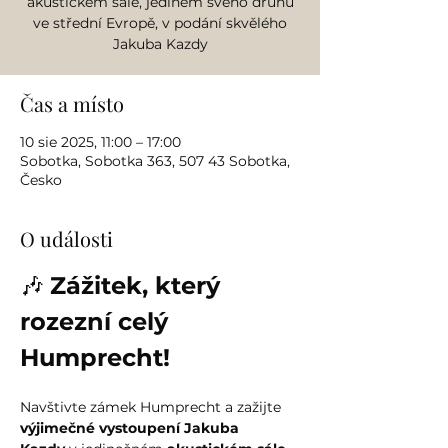
akustickém sále, jediném svého druhu
ve střední Evropě, v podání skvělého
Jakuba Kazdy
Čas a místo
10 sie 2025, 11:00 – 17:00
Sobotka, Sobotka 363, 507 43 Sobotka,
Česko
O události
🎶 
Zážitek, který 
rozezní celý 
Humprecht!
Navštivte zámek Humprecht a zažijte 
výjimečné vystoupení Jakuba 