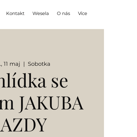
Kontakt
Wesela
O nás
Více
, 11 maj
  |  
Sobotka
hlídka se
em JAKUBA
KAZDY