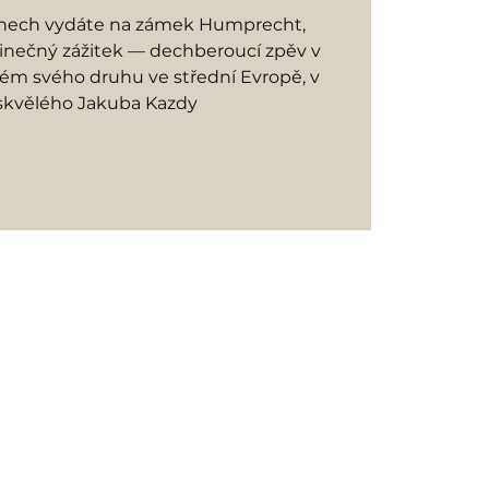
dnech vydáte na zámek Humprecht,
dinečný zážitek — dechberoucí zpěv v
ném svého druhu ve střední Evropě, v
skvělého Jakuba Kazdy