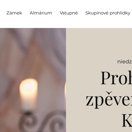
Zámek
Almárium
Vstupné
Skupinové prohlídky
niedz.
Pro
zpěv