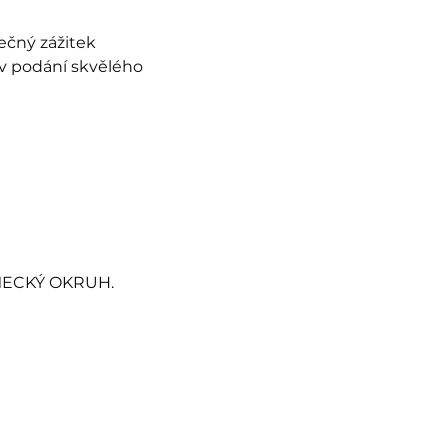
čný zážitek 
v podání skvělého 
MECKÝ OKRUH.