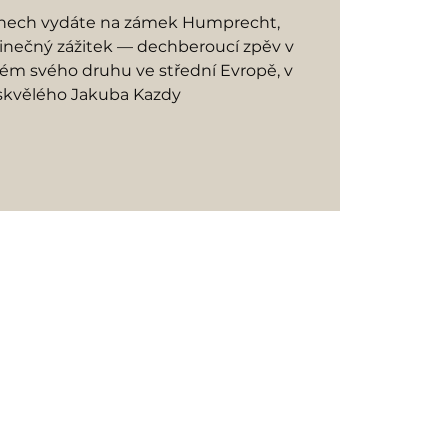
dnech vydáte na zámek Humprecht,
dinečný zážitek — dechberoucí zpěv v
ném svého druhu ve střední Evropě, v
skvělého Jakuba Kazdy