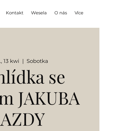
Kontakt
Wesela
O nás
Více
, 13 kwi
  |  
Sobotka
hlídka se
em JAKUBA
KAZDY