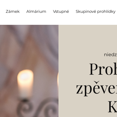
Zámek
Almárium
Vstupné
Skupinové prohlídky
niedz.
Pro
zpěv