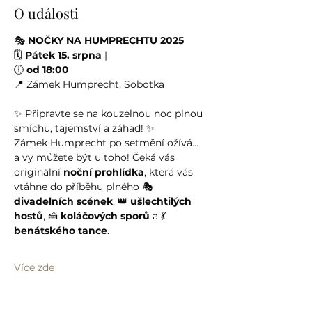
O události
🎭 
NOČKY NA HUMPRECHTU 2025
🗓 
Pátek 15. srpna
 |
🕕 
od 18:00
📍 Zámek Humprecht, Sobotka
✨ Připravte se na kouzelnou noc plnou 
smíchu, tajemství a záhad! ✨
Zámek Humprecht po setmění ožívá... 
a vy můžete být u toho! Čeká vás 
originální 
noční prohlídka
, která vás 
vtáhne do příběhu plného 🎭 
divadelních scének
, 👑 
ušlechtilých 
hostů
, 🍰 
koláčových sporů
 a 💃 
benátského tance
.
Více zde