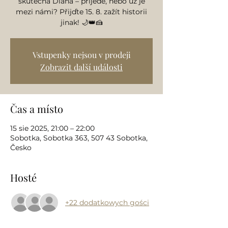
skutečná Diana – přijede, nebo už je
mezi námi? Přijďte 15. 8. zažít historii
jinak! 🌙👑🍰
Vstupenky nejsou v prodeji
Zobrazit další události
Čas a místo
15 sie 2025, 21:00 – 22:00
Sobotka, Sobotka 363, 507 43 Sobotka,
Česko
Hosté
+22 dodatkowych gości