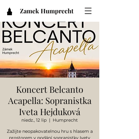
Zamek Humprecht
Koncert Belcanto
Acapella: Sopranistka
Iveta Hejduková
niedz., 12 lip
  |  
Humprecht
Zažijte neopakovatelnou hru s hlasem a
prostorem v podání sopranistky Ivety