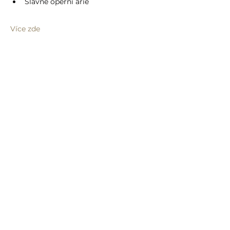
Slavné operní árie
Více zde
Sdílet událost
info@humprecht.cz
+420 493 571 583