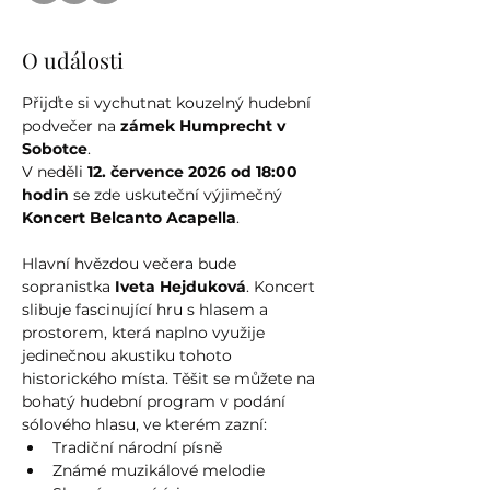
O události
Přijďte si vychutnat kouzelný hudební 
podvečer na 
zámek Humprecht v 
Sobotce
. 
V neděli 
12. července 2026 od 18:00 
hodin
 se zde uskuteční výjimečný 
Koncert Belcanto Acapella
.
Hlavní hvězdou večera bude 
sopranistka 
Iveta Hejduková
. Koncert 
slibuje fascinující hru s hlasem a 
prostorem, která naplno využije 
jedinečnou akustiku tohoto 
historického místa. Těšit se můžete na 
bohatý hudební program v podání 
sólového hlasu, ve kterém zazní:
Tradiční národní písně
Známé muzikálové melodie