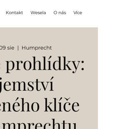
Kontakt
Wesela
O nás
Více
 09 sie
  |  
Humprecht
 prohlídky:
jemství
eného klíče
umprechtu