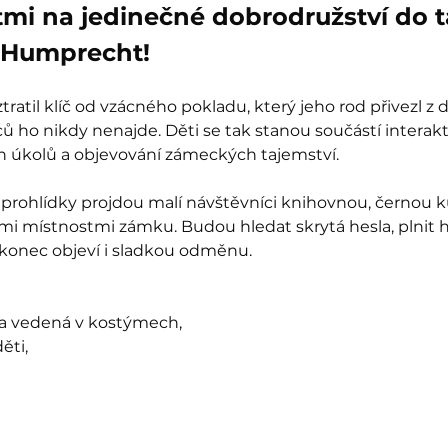
tmi na jedinečné dobrodružství do 
Humprecht!
ratil klíč od vzácného pokladu, který jeho rod přivezl z 
 ho nikdy nenajde. Děti se tak stanou součástí interak
ch úkolů a objevování zámeckých tajemství.
prohlídky projdou malí návštěvníci knihovnou, černou k
mi místnostmi zámku. Budou hledat skrytá hesla, plnit 
akonec objeví i sladkou odměnu.
ka vedená v kostýmech,
ěti,