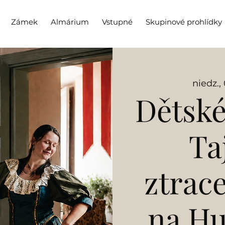
Zámek
Almárium
Vstupné
Skupinové prohlídky
niedz.,
Dětské
Ta
ztrac
na H