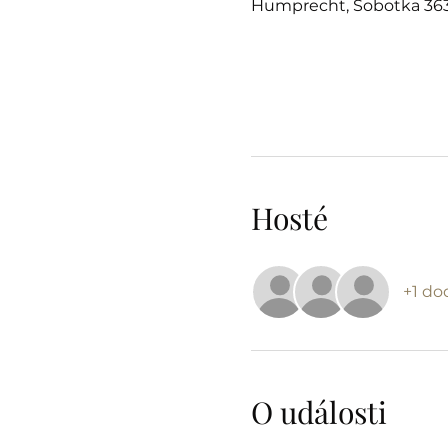
Humprecht, Sobotka 363
Hosté
+1 do
O události