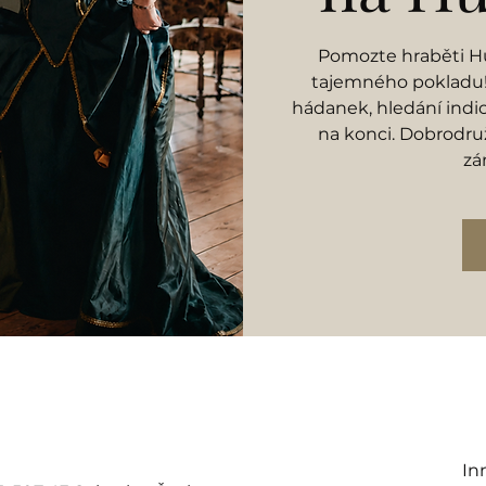
Pomozte hraběti Hu
tajemného pokladu! 
hádanek, hledání indi
na konci. Dobrodruž
zá
In