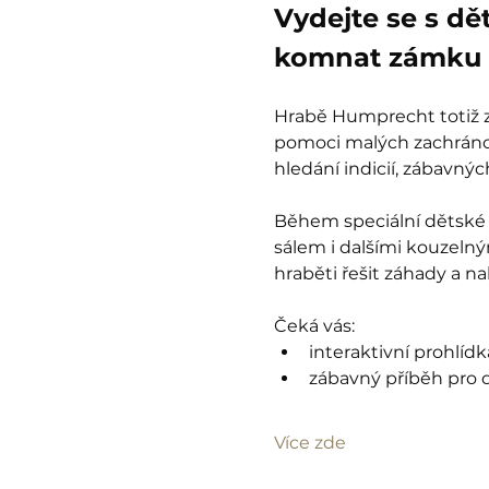
Vydejte se s dě
komnat zámku 
Hrabě Humprecht totiž zt
pomoci malých zachránců
hledání indicií, zábavný
Během speciální dětské 
sálem i dalšími kouzelný
hraběti řešit záhady a n
Čeká vás:
interaktivní prohlíd
zábavný příběh pro d
Více zde