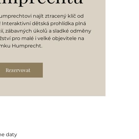
mprechtovi najít ztracený klíč od
Interaktivní dětská prohlídka plná
cií, zábavných úkolů a sladké odměny
ství pro malé i velké objevitele na
mku Humprecht.
Rezervovat
ne daty