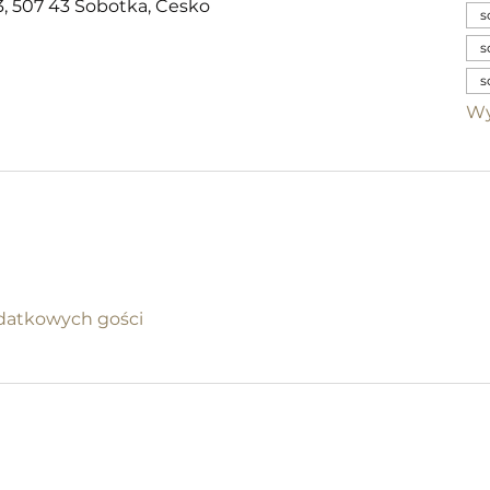
, 507 43 Sobotka, Česko
s
s
s
Wy
datkowych gości