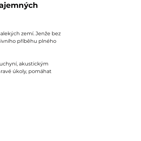
tajemných 
dalekých zemí. Jenže bez 
tivního příběhu plného 
uchyní, akustickým 
hravé úkoly, pomáhat 