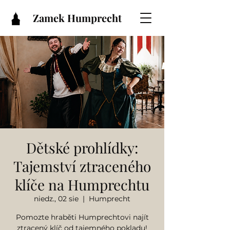
Zamek Humprecht
Dětské prohlídky:
Tajemství ztraceného
klíče na Humprechtu
niedz., 02 sie
  |  
Humprecht
Pomozte hraběti Humprechtovi najít
ztracený klíč od tajemného pokladu!