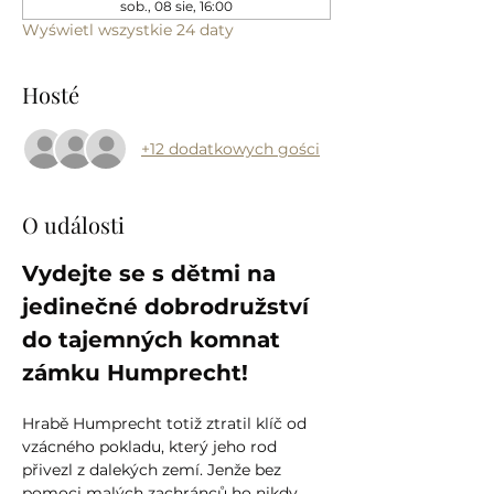
sob., 08 sie, 16:00
Wyświetl wszystkie 24 daty
Hosté
+12 dodatkowych gości
O události
Vydejte se s dětmi na 
jedinečné dobrodružství 
do tajemných komnat 
zámku Humprecht!
Hrabě Humprecht totiž ztratil klíč od 
vzácného pokladu, který jeho rod 
přivezl z dalekých zemí. Jenže bez 
pomoci malých zachránců ho nikdy 