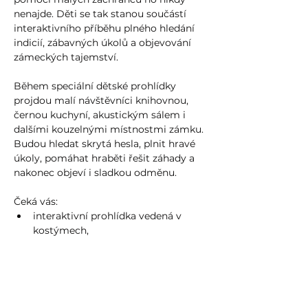
nenajde. Děti se tak stanou součástí 
interaktivního příběhu plného hledání 
indicií, zábavných úkolů a objevování 
zámeckých tajemství.
Během speciální dětské prohlídky 
projdou malí návštěvníci knihovnou, 
černou kuchyní, akustickým sálem i 
dalšími kouzelnými místnostmi zámku. 
Budou hledat skrytá hesla, plnit hravé 
úkoly, pomáhat hraběti řešit záhady a 
nakonec objeví i sladkou odměnu.
Čeká vás:
interaktivní prohlídka vedená v 
kostýmech,
zábavný příběh pro děti,
Více zde