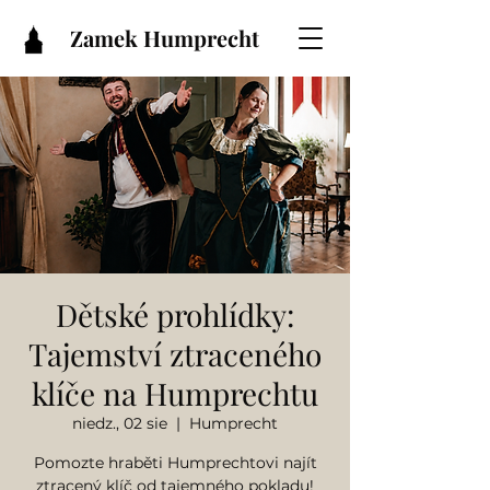
Zamek Humprecht
Dětské prohlídky:
Tajemství ztraceného
klíče na Humprechtu
niedz., 02 sie
  |  
Humprecht
Pomozte hraběti Humprechtovi najít
ztracený klíč od tajemného pokladu!