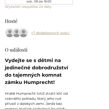
sob., 08 sie, 16:00
Wyświetl wszystkie 24 daty
Hosté
+7 dodatkowych gości
O události
Vydejte se s dětmi na 
jedinečné dobrodružství 
do tajemných komnat 
zámku Humprecht!
Hrabě Humprecht totiž ztratil klíč od 
vzácného pokladu, který jeho rod 
přivezl z dalekých zemí. Jenže bez 
pomoci malých zachránců ho nikdy 