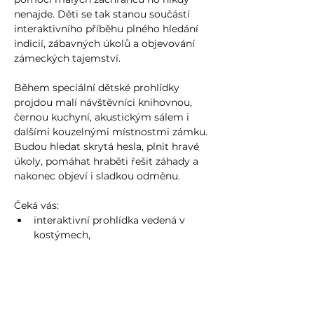
nenajde. Děti se tak stanou součástí 
interaktivního příběhu plného hledání 
indicií, zábavných úkolů a objevování 
zámeckých tajemství.
Během speciální dětské prohlídky 
projdou malí návštěvníci knihovnou, 
černou kuchyní, akustickým sálem i 
dalšími kouzelnými místnostmi zámku. 
Budou hledat skrytá hesla, plnit hravé 
úkoly, pomáhat hraběti řešit záhady a 
nakonec objeví i sladkou odměnu.
Čeká vás:
interaktivní prohlídka vedená v 
kostýmech,
zábavný příběh pro děti,
Více zde