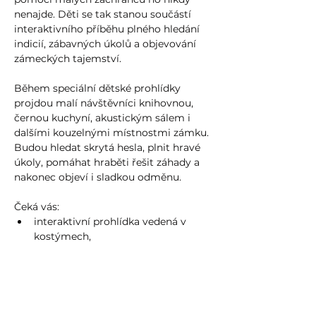
nenajde. Děti se tak stanou součástí 
interaktivního příběhu plného hledání 
indicií, zábavných úkolů a objevování 
zámeckých tajemství.
Během speciální dětské prohlídky 
projdou malí návštěvníci knihovnou, 
černou kuchyní, akustickým sálem i 
dalšími kouzelnými místnostmi zámku. 
Budou hledat skrytá hesla, plnit hravé 
úkoly, pomáhat hraběti řešit záhady a 
nakonec objeví i sladkou odměnu.
Čeká vás:
interaktivní prohlídka vedená v 
kostýmech,
zábavný příběh pro děti,
Více zde