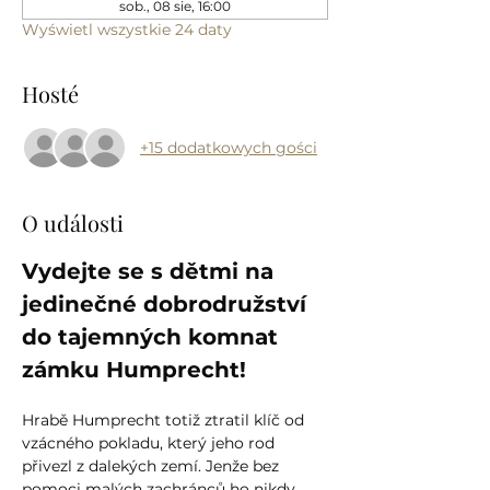
sob., 08 sie, 16:00
Wyświetl wszystkie 24 daty
Hosté
+15 dodatkowych gości
O události
Vydejte se s dětmi na 
jedinečné dobrodružství 
do tajemných komnat 
zámku Humprecht!
Hrabě Humprecht totiž ztratil klíč od 
vzácného pokladu, který jeho rod 
přivezl z dalekých zemí. Jenže bez 
pomoci malých zachránců ho nikdy 