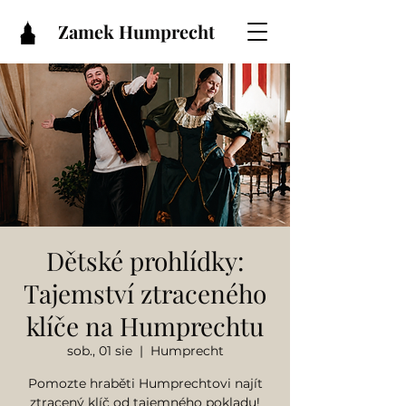
Zamek Humprecht
Dětské prohlídky:
Tajemství ztraceného
klíče na Humprechtu
sob., 01 sie
  |  
Humprecht
Pomozte hraběti Humprechtovi najít
ztracený klíč od tajemného pokladu!