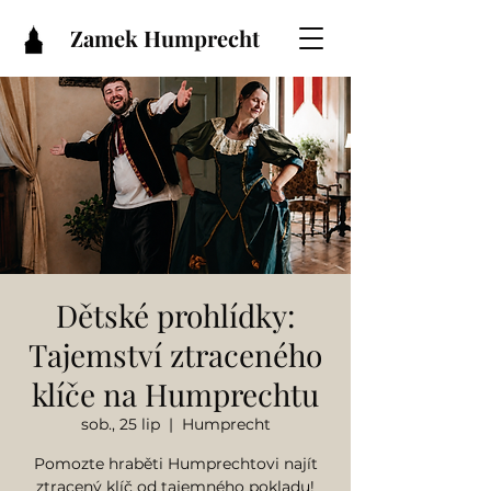
Zamek Humprecht
Dětské prohlídky:
Tajemství ztraceného
klíče na Humprechtu
sob., 25 lip
  |  
Humprecht
Pomozte hraběti Humprechtovi najít
ztracený klíč od tajemného pokladu!