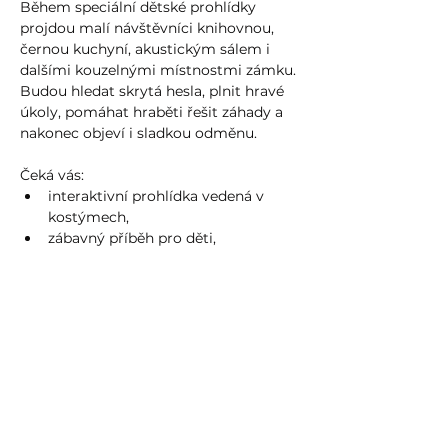
Během speciální dětské prohlídky 
projdou malí návštěvníci knihovnou, 
černou kuchyní, akustickým sálem i 
dalšími kouzelnými místnostmi zámku. 
Budou hledat skrytá hesla, plnit hravé 
úkoly, pomáhat hraběti řešit záhady a 
nakonec objeví i sladkou odměnu.
Čeká vás:
interaktivní prohlídka vedená v 
kostýmech,
zábavný příběh pro děti,
Více zde
Sdílet událost