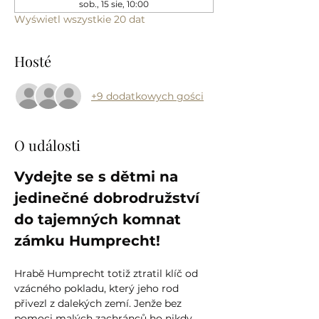
sob., 15 sie, 10:00
Wyświetl wszystkie 20 dat
Hosté
+9 dodatkowych gości
O události
Vydejte se s dětmi na 
jedinečné dobrodružství 
do tajemných komnat 
zámku Humprecht!
Hrabě Humprecht totiž ztratil klíč od 
vzácného pokladu, který jeho rod 
přivezl z dalekých zemí. Jenže bez 
pomoci malých zachránců ho nikdy 