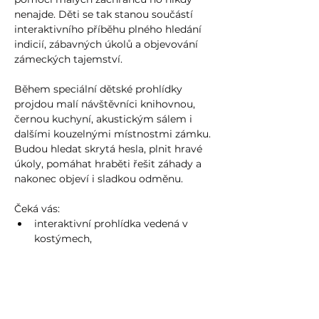
nenajde. Děti se tak stanou součástí 
interaktivního příběhu plného hledání 
indicií, zábavných úkolů a objevování 
zámeckých tajemství.
Během speciální dětské prohlídky 
projdou malí návštěvníci knihovnou, 
černou kuchyní, akustickým sálem i 
dalšími kouzelnými místnostmi zámku. 
Budou hledat skrytá hesla, plnit hravé 
úkoly, pomáhat hraběti řešit záhady a 
nakonec objeví i sladkou odměnu.
Čeká vás:
interaktivní prohlídka vedená v 
kostýmech,
zábavný příběh pro děti,
Více zde