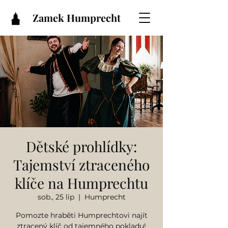
Zamek Humprecht
Dětské prohlídky:
Tajemství ztraceného
klíče na Humprechtu
sob., 25 lip
  |  
Humprecht
Pomozte hraběti Humprechtovi najít
ztracený klíč od tajemného pokladu!