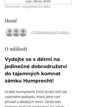
sob., 08 sie, 16:00
Wyświetl wszystkie 24 daty
Hosté
+17 dodatkowych gości
O události
Vydejte se s dětmi na 
jedinečné dobrodružství 
do tajemných komnat 
zámku Humprecht!
Hrabě Humprecht totiž ztratil klíč od 
vzácného pokladu, který jeho rod 
přivezl z dalekých zemí. Jenže bez 
pomoci malých zachránců ho nikdy 