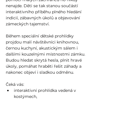
nenajde. Děti se tak stanou součástí 
interaktivního příběhu plného hledání 
indicií, zábavných úkolů a objevování 
zámeckých tajemství.
Během speciální dětské prohlídky 
projdou malí návštěvníci knihovnou, 
černou kuchyní, akustickým sálem i 
dalšími kouzelnými místnostmi zámku. 
Budou hledat skrytá hesla, plnit hravé 
úkoly, pomáhat hraběti řešit záhady a 
nakonec objeví i sladkou odměnu.
Čeká vás:
interaktivní prohlídka vedená v 
kostýmech,
zábavný příběh pro děti,
Více zde