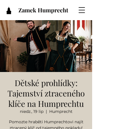
Zamek Humprecht
Dětské prohlídky:
Tajemství ztraceného
klíče na Humprechtu
niedz., 19 lip
  |  
Humprecht
Pomozte hraběti Humprechtovi najít
ztracený klíč od tajemného pokladu!