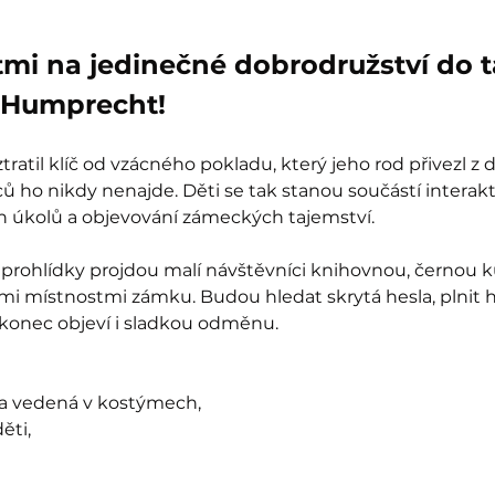
tmi na jedinečné dobrodružství do 
Humprecht!
ratil klíč od vzácného pokladu, který jeho rod přivezl z 
 ho nikdy nenajde. Děti se tak stanou součástí interak
ch úkolů a objevování zámeckých tajemství.
prohlídky projdou malí návštěvníci knihovnou, černou k
mi místnostmi zámku. Budou hledat skrytá hesla, plnit 
akonec objeví i sladkou odměnu.
ka vedená v kostýmech,
ěti,