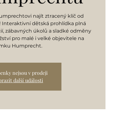
mprechtovi najít ztracený klíč od
Interaktivní dětská prohlídka plná
cií, zábavných úkolů a sladké odměny
ství pro malé i velké objevitele na
mku Humprecht.
enky nejsou v prodeji
razit další události