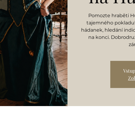
Pomozte hraběti Hu
tajemného pokladu! 
hádanek, hledání indi
na konci. Dobrodruž
zá
Vstup
Zob