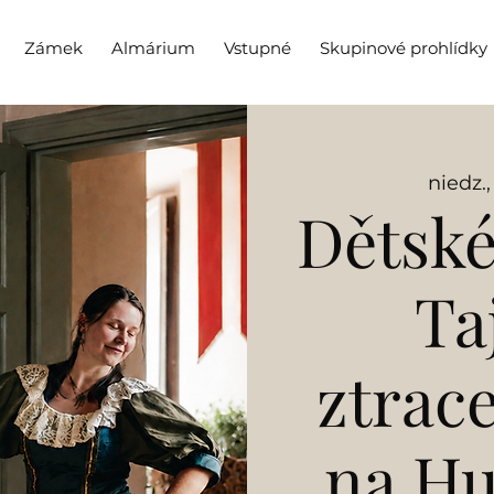
Zámek
Almárium
Vstupné
Skupinové prohlídky
niedz.,
Dětské
Ta
ztrac
na H