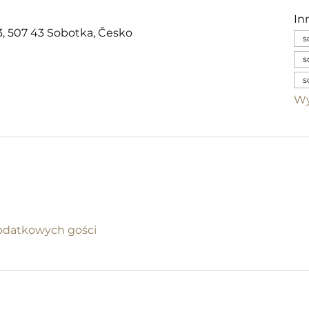
In
, 507 43 Sobotka, Česko
s
s
s
Wy
odatkowych gości