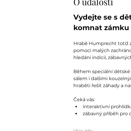
O události
Vydejte se s dě
komnat zámku 
Hrabě Humprecht totiž zt
pomoci malých zachránců
hledání indicií, zábavný
Během speciální dětské 
sálem i dalšími kouzelný
hraběti řešit záhady a n
Čeká vás:
interaktivní prohlíd
zábavný příběh pro d
Více zde