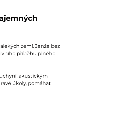
tajemných 
dalekých zemí. Jenže bez 
tivního příběhu plného 
uchyní, akustickým 
hravé úkoly, pomáhat 