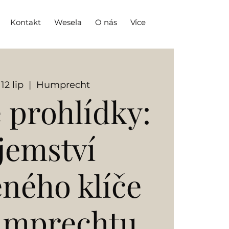
Kontakt
Wesela
O nás
Více
 12 lip
  |  
Humprecht
 prohlídky:
jemství
eného klíče
umprechtu