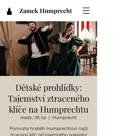
Zamek Humprecht
Dětské prohlídky:
Tajemství ztraceného
klíče na Humprechtu
niedz., 05 lip
  |  
Humprecht
Pomozte hraběti Humprechtovi najít
ztracený klíč od tajemného pokladu!