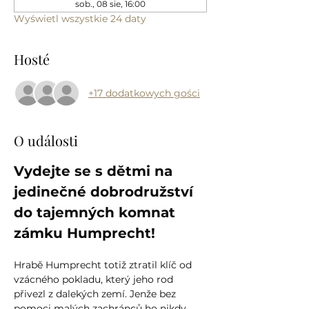
sob., 08 sie, 16:00
Wyświetl wszystkie 24 daty
Hosté
+17 dodatkowych gości
O události
Vydejte se s dětmi na 
jedinečné dobrodružství 
do tajemných komnat 
zámku Humprecht!
Hrabě Humprecht totiž ztratil klíč od 
vzácného pokladu, který jeho rod 
přivezl z dalekých zemí. Jenže bez 
pomoci malých zachránců ho nikdy 