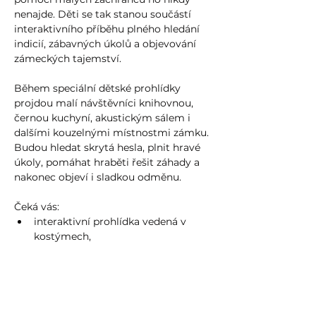
nenajde. Děti se tak stanou součástí 
interaktivního příběhu plného hledání 
indicií, zábavných úkolů a objevování 
zámeckých tajemství.
Během speciální dětské prohlídky 
projdou malí návštěvníci knihovnou, 
černou kuchyní, akustickým sálem i 
dalšími kouzelnými místnostmi zámku. 
Budou hledat skrytá hesla, plnit hravé 
úkoly, pomáhat hraběti řešit záhady a 
nakonec objeví i sladkou odměnu.
Čeká vás:
interaktivní prohlídka vedená v 
kostýmech,
zábavný příběh pro děti,
Více zde