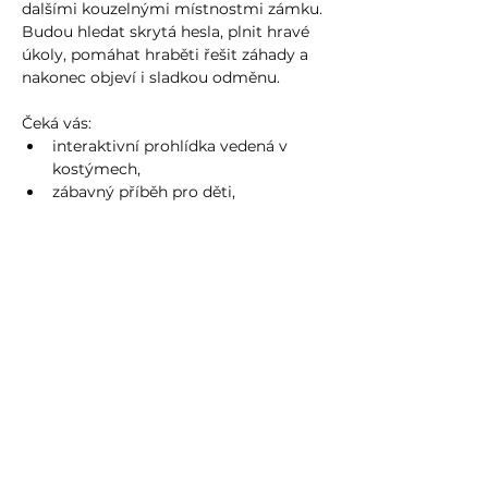
dalšími kouzelnými místnostmi zámku. 
Budou hledat skrytá hesla, plnit hravé 
úkoly, pomáhat hraběti řešit záhady a 
nakonec objeví i sladkou odměnu.
Čeká vás:
interaktivní prohlídka vedená v 
kostýmech,
zábavný příběh pro děti,
Více zde
Sdílet událost