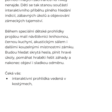
nenajde. Děti se tak stanou součástí 
interaktivního příběhu plného hledání 
indicií, zábavných úkolů a objevování 
zámeckých tajemství.
Během speciální dětské prohlídky 
projdou malí návštěvníci knihovnou, 
černou kuchyní, akustickým sálem i 
dalšími kouzelnými místnostmi zámku. 
Budou hledat skrytá hesla, plnit hravé 
úkoly, pomáhat hraběti řešit záhady a 
nakonec objeví i sladkou odměnu.
Čeká vás:
interaktivní prohlídka vedená v 
kostýmech,
zábavný příběh pro děti,
Více zde