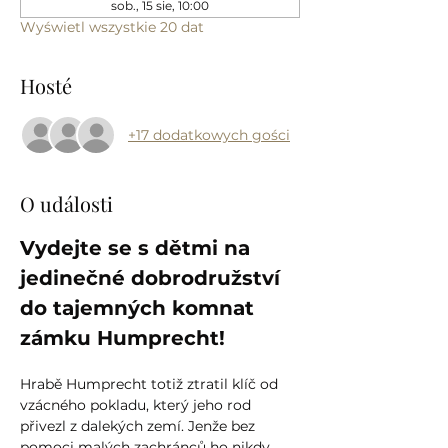
sob., 15 sie, 10:00
Wyświetl wszystkie 20 dat
Hosté
+17 dodatkowych gości
O události
Vydejte se s dětmi na 
jedinečné dobrodružství 
do tajemných komnat 
zámku Humprecht!
Hrabě Humprecht totiž ztratil klíč od 
vzácného pokladu, který jeho rod 
přivezl z dalekých zemí. Jenže bez 
pomoci malých zachránců ho nikdy 