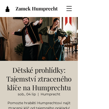
Zamek Humprecht
Dětské prohlídky:
Tajemství ztraceného
klíče na Humprechtu
sob., 04 lip
  |  
Humprecht
Pomozte hraběti Humprechtovi najít
ztracený klíč od tajemného pokladu!