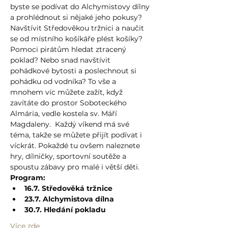
byste se podívat do Alchymistovy dílny 
a prohlédnout si nějaké jeho pokusy? 
Navštívit Středověkou tržnici a naučit 
se od místního košíkáře plést košíky? 
Pomoci pirátům hledat ztracený 
poklad? Nebo snad navštívit 
pohádkové bytosti a poslechnout si 
pohádku od vodníka? To vše a 
mnohem víc můžete zažít, když 
zavítáte do prostor Soboteckého 
Almária, vedle kostela sv. Máří 
Magdaleny.  Každý víkend má své 
téma, takže se můžete přijít podívat i 
víckrát. Pokaždé tu ovšem naleznete 
hry, dílničky, sportovní soutěže a 
spoustu zábavy pro malé i větší děti.
Program:
16.7. Středověká tržnice
23.7. Alchymistova dílna
30.7. Hledání pokladu
Více zde