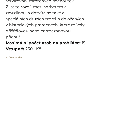
servírování mražených pochoutek. 
Zjistíte rozdíl mezi sorbetem a 
zmrzlinou, a dozvíte se také o 
speciálních druzích zmrzlin doložených 
v historických pramenech, které mívaly 
dřišťálovou nebo parmazánovou 
příchuť.
Maximální počet osob na prohlídce:
 15
Vstupné:
 250,- Kč
Více zde
Sdílet událost