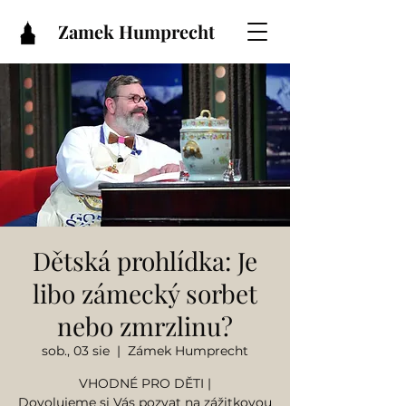
Zamek Humprecht
Dětská prohlídka: Je
libo zámecký sorbet
nebo zmrzlinu?
sob., 03 sie
  |  
Zámek Humprecht
VHODNÉ PRO DĚTI |
Dovolujeme si Vás pozvat na zážitkovou