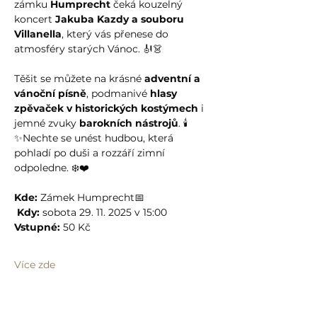
zámku 
Humprecht
 čeká kouzelný 
koncert 
Jakuba Kazdy a souboru 
Villanella
, který vás přenese do 
atmosféry starých Vánoc. 🎻👗
Těšit se můžete na krásné 
adventní a 
vánoční písně
, podmanivé 
hlasy 
zpěvaček v historických kostýmech
 i 
jemné zvuky 
barokních nástrojů
. 🕯️
✨Nechte se unést hudbou, která 
pohladí po duši a rozzáří zimní 
odpoledne. ❄️❤️
Kde:
 Zámek Humprecht📅
Kdy:
 sobota 29. 11. 2025 v 15:00
Vstupné:
 50 Kč
Více zde