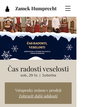
Zamek Humprecht
Čas radosti veselosti
sob., 29 lis
  |  
Sobotka
Vstupenky nejsou v prodeji
Zobrazit další události