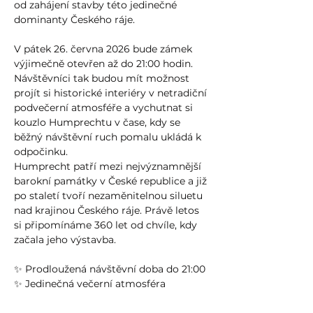
od zahájení stavby této jedinečné 
dominanty Českého ráje.
V pátek 26. června 2026 bude zámek 
výjimečně otevřen až do 21:00 hodin. 
Návštěvníci tak budou mít možnost 
projít si historické interiéry v netradiční 
podvečerní atmosféře a vychutnat si 
kouzlo Humprechtu v čase, kdy se 
běžný návštěvní ruch pomalu ukládá k 
odpočinku.
Humprecht patří mezi nejvýznamnější 
barokní památky v České republice a již 
po staletí tvoří nezaměnitelnou siluetu 
nad krajinou Českého ráje. Právě letos 
si připomínáme 360 let od chvíle, kdy 
začala jeho výstavba.
✨ Prodloužená návštěvní doba do 21:00
✨ Jedinečná večerní atmosféra