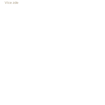
Více zde
Sdílet událost
info@humprecht.cz
+420 493 571 583
Zamek Humprecht