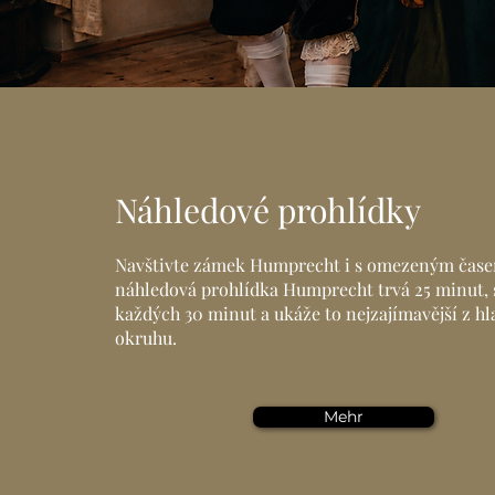
Náhledové prohlídky
Navštivte zámek Humprecht i s omezeným čase
náhledová prohlídka Humprecht trvá 25 minut, s
každých 30 minut a ukáže to nejzajímavější z h
okruhu.
Mehr