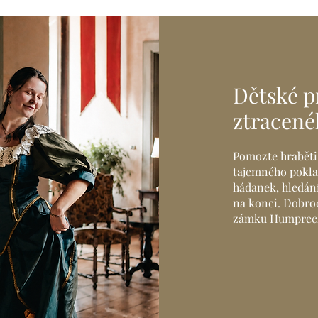
Dětské p
ztracené
Pomozte hraběti
tajemného poklad
hádanek, hledání
na konci. Dobrod
zámku Humprec