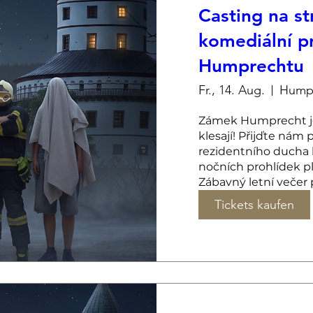
Casting na st
komediální p
Humprechtu
Fr., 14. Aug.
Hump
Zámek Humprecht je b
klesají! Přijďte nám
rezidentního ducha 
nočních prohlídek p
Zábavný letní večer 
Tickets kaufen