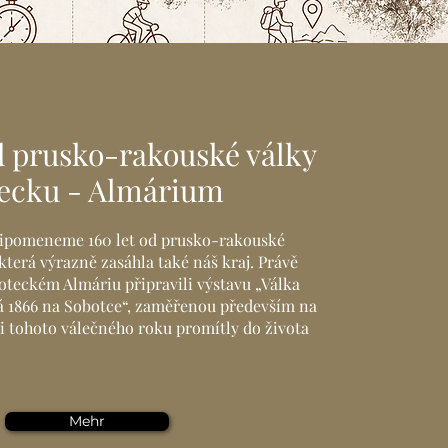
od prusko-rakouské války
ecku - Almárium
připomeneme 160 let od prusko-rakouské
 která výrazně zasáhla také náš kraj. Právě
oteckém Almáriu připravili výstavu „Válka
 1866 na Sobotce“, zaměřenou především na
sti tohoto válečného roku promítly do života
Mehr