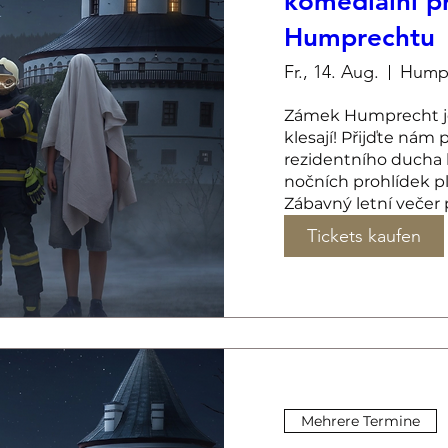
komediální p
Humprechtu
Fr., 14. Aug.
Hump
Zámek Humprecht je b
klesají! Přijďte nám
rezidentního ducha 
nočních prohlídek p
Zábavný letní večer 
Tickets kaufen
Mehrere Termine