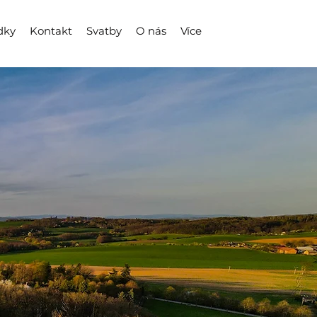
dky
Kontakt
Svatby
O nás
Více