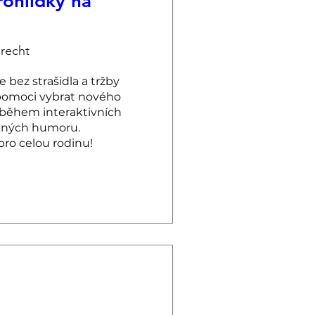
rohlídky na
recht
ez strašidla a tržby 
 pomoci vybrat nového 
během interaktivních 
lných humoru. 
pro celou rodinu!