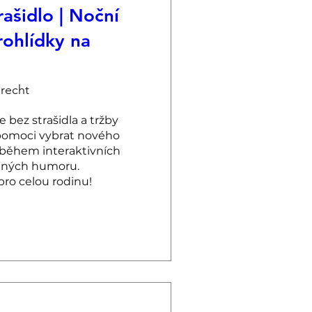
rašidlo | Noční
rohlídky na
recht
ez strašidla a tržby 
 pomoci vybrat nového 
během interaktivních 
lných humoru. 
pro celou rodinu!