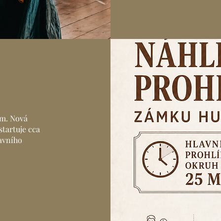
m. Nová
tartuje cca
lavního