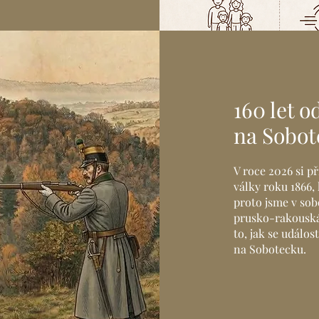
160 let 
na Sobot
V roce 2026 si 
války roku 1866,
proto jsme v sob
prusko-rakouská
to, jak se událo
na Sobotecku.