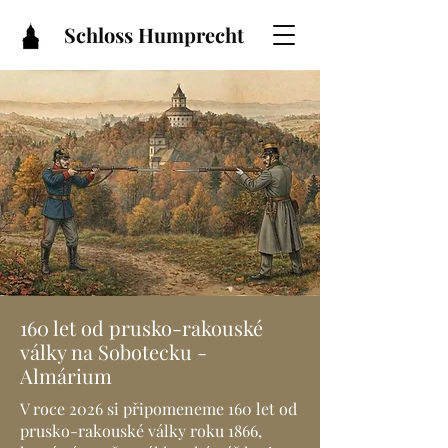
Schloss Humprecht
160 let od prusko-rakouské
války na Sobotecku -
Almárium
V roce 2026 si připomeneme 160 let od
prusko-rakouské války roku 1866,