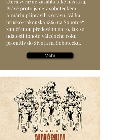
která výrazně zasáhla také náš kraj.
Právě proto jsme v soboteckém
Almáriu připravili výstavu „Válka
prusko-rakouská 1866 na Sobotce“,
zaměřenou především na to, jak se
události tohoto válečného roku
promítly do života na Sobotecku.
Mehr