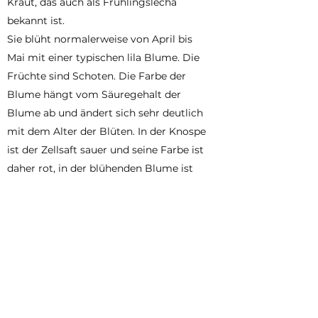
Kraut, das auch als Frühlingslecha
bekannt ist.
Sie blüht normalerweise von April bis
Mai mit einer typischen lila Blume. Die
Früchte sind Schoten. Die Farbe der
Blume hängt vom Säuregehalt der
Blume ab und ändert sich sehr deutlich
mit dem Alter der Blüten. In der Knospe
ist der Zellsaft sauer und seine Farbe ist
daher rot, in der blühenden Blume ist
der Saft neutral, was zu einer
rotvioletten und blauen Farbe führt.
Schließlich ist die Blüte nach der Blüte
so alkalisch wie Seife und ihre Farbe
ändert sich zu Türkis.
Die Pflanze hat ein kurzes, verzweigtes
und dickes Rhizom, aus dem 20–40 cm
hohe, gerillte, nicht geflügelte Stängel