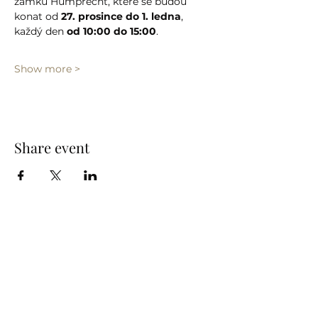
zámku Humprecht, které se budou 
konat od 
27. prosince do 1. ledna
, 
každý den 
od 10:00 do 15:00
.
Show more >
Share event
info@humprecht.cz