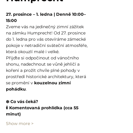
27. prosince – 1. ledna | Denně 10:00–
15:00
Zveme vás na jedinečný zimní zážitek 
na zámku Humprecht! Od 27. prosince 
do 1. ledna pro vás otevíráme zámecké 
pokoje v netradiční sváteční atmosféře, 
která okouzlí malé i velké.
Přijďte si odpočinout od vánočního 
shonu, nadechnout se vůně jehličí a 
koření a prožít chvíle plné pohody v 
prostředí historické architektury, která 
se promění v 
kouzelnou zimní 
pohádku
.
❄️ Co vás čeká?
🕯️ Komentovaná prohlídka (cca 55 
minut)
Show more >