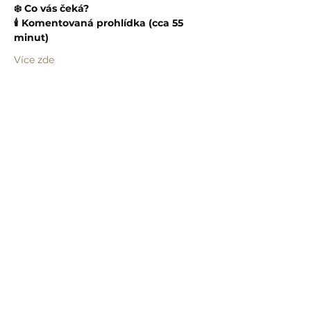
❄️ Co vás čeká?
🕯️ Komentovaná prohlídka (cca 55 
minut)
Více zde
Sdílet událost
info@humprecht.cz
+420 493 571 583