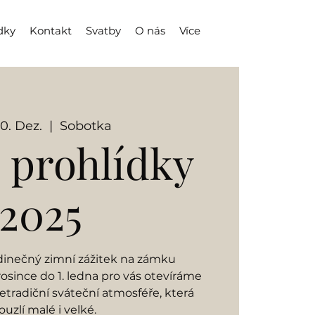
dky
Kontakt
Svatby
O nás
Více
30. Dez.
  |  
Sobotka
 prohlídky
2025
dinečný zimní zážitek na zámku
osince do 1. ledna pro vás otevíráme
tradiční sváteční atmosféře, která
ouzlí malé i velké.