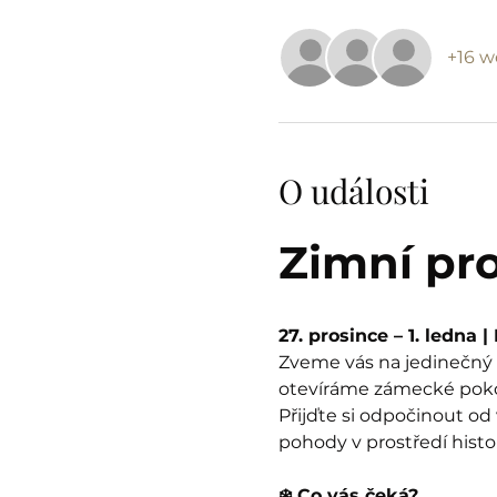
+16 w
O události
Zimní pr
27. prosince – 1. ledna 
Zveme vás na jedinečný z
otevíráme zámecké pokoje
Přijďte si odpočinout od
pohody v prostředí histo
❄️ Co vás čeká?