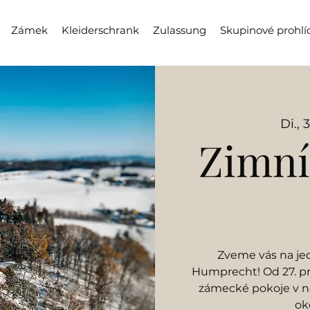
Zámek
Kleiderschrank
Zulassung
Skupinové prohlí
Di., 
Zimní
Zveme vás na je
Humprecht! Od 27. pr
zámecké pokoje v ne
ok