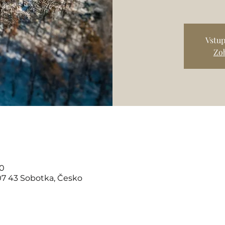
Vstup
Zob
40
07 43 Sobotka, Česko