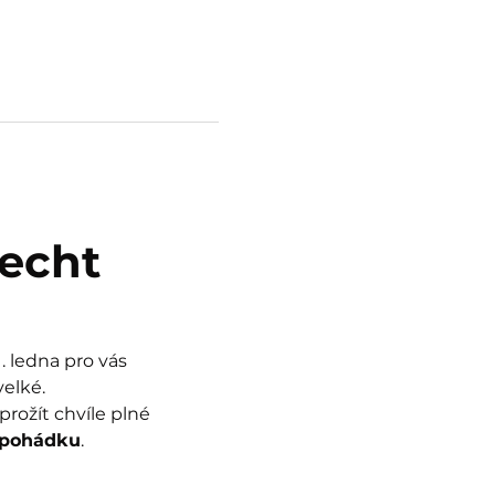
echt
 ledna pro vás 
velké.
rožít chvíle plné 
 pohádku
.