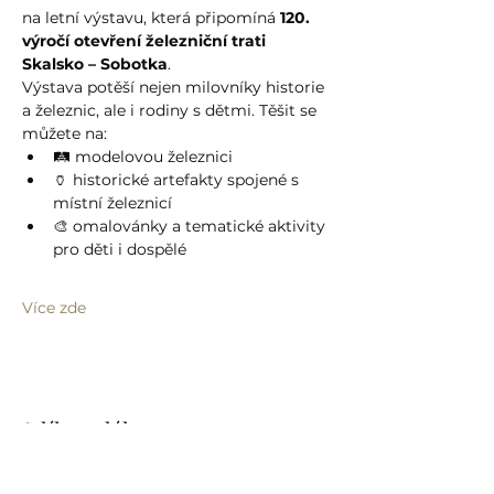
na letní výstavu, která připomíná 
120. 
výročí otevření železniční trati 
Skalsko – Sobotka
.
Výstava potěší nejen milovníky historie 
a železnic, ale i rodiny s dětmi. Těšit se 
můžete na:
🛤️ modelovou železnici
🏺 historické artefakty spojené s 
místní železnicí
🎨 omalovánky a tematické aktivity 
pro děti i dospělé
Více zde
Sdílet událost