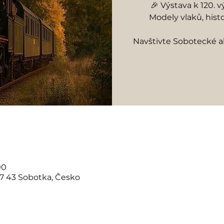
🎉 Výstava k 120. v
Modely vlaků, histo
Navštivte Sobotecké 
00
07 43 Sobotka, Česko