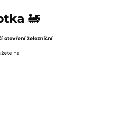
otka
 🚂
čí otevření železniční 
ůžete na: