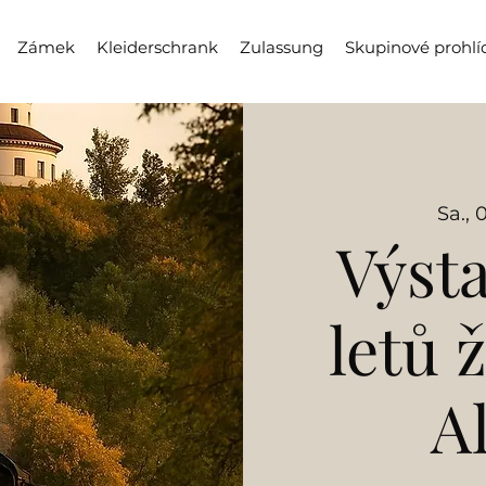
Zámek
Kleiderschrank
Zulassung
Skupinové prohlí
Sa., 
Výsta
letů 
A