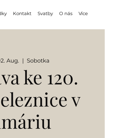
dky
Kontakt
Svatby
O nás
Více
02. Aug.
  |  
Sobotka
va ke 120.
železnice v
lmáriu