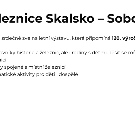
eleznice Skalsko – Sob
srdečně zve na letní výstavu, která připomíná 
120. výro
vníky historie a železnic, ale i rodiny s dětmi. Těšit se m
ici
ty spojené s místní železnicí
tické aktivity pro děti i dospělé