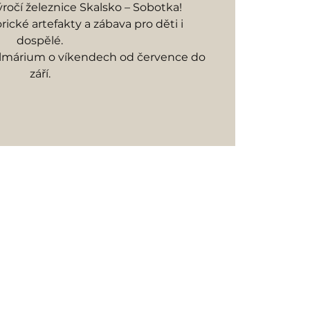
ýročí železnice Skalsko – Sobotka!
rické artefakty a zábava pro děti i
dospělé.
almárium o víkendech od července do
září.