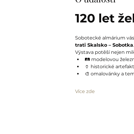
120 let ž
Sobotecké almárium vás 
trati Skalsko – Sobotka
.
Výstava potěší nejen milo
🛤️ modelovou železn
🏺 historické artefak
🎨 omalovánky a tema
Více zde