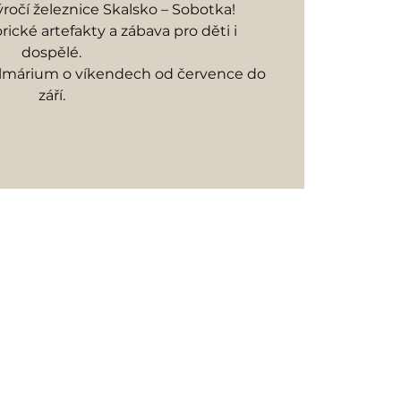
ýročí železnice Skalsko – Sobotka!
rické artefakty a zábava pro děti i
dospělé.
almárium o víkendech od července do
září.