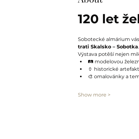
120 let ž
Sobotecké almárium vás 
trati Skalsko – Sobotka
.
Výstava potěší nejen milo
🛤️ modelovou železn
🏺 historické artefak
🎨 omalovánky a tema
Show more >