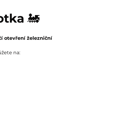
otka
 🚂
čí otevření železniční 
ůžete na: