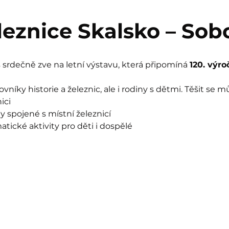
eleznice Skalsko – Sob
srdečně zve na letní výstavu, která připomíná 
120. výro
vníky historie a železnic, ale i rodiny s dětmi. Těšit se m
ici
ty spojené s místní železnicí
tické aktivity pro děti i dospělé