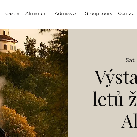
Castle
Almarium
Admission
Group tours
Contact
Sat,
Výsta
letů 
A