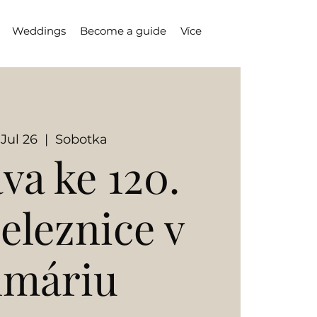
Weddings
Become a guide
Více
 Jul 26
  |  
Sobotka
va ke 120.
železnice v
lmáriu