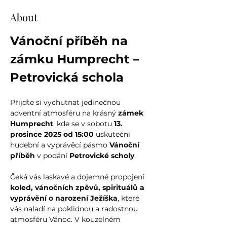
About
Vánoční příběh na 
zámku Humprecht – 
Petrovická schola
Přijďte si vychutnat jedinečnou 
adventní atmosféru na krásný 
zámek 
Humprecht
, kde se v sobotu 
13. 
prosince 2025 od 15:00
 uskuteční 
hudební a vyprávěcí pásmo 
Vánoční 
příběh
 v podání 
Petrovické scholy
.
Čeká vás laskavé a dojemné propojení 
koled, vánočních zpěvů, spirituálů a 
vyprávění o narození Ježíška
, které 
vás naladí na poklidnou a radostnou 
atmosféru Vánoc. V kouzelném 