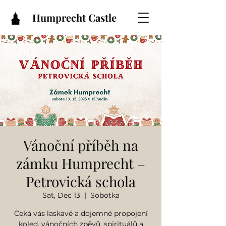
Humprecht Castle
Vánoční příběh na
zámku Humprecht –
Petrovická schola
Sat, Dec 13
  |  
Sobotka
Čeká vás laskavé a dojemné propojení
koled, vánočních zpěvů, spirituálů a