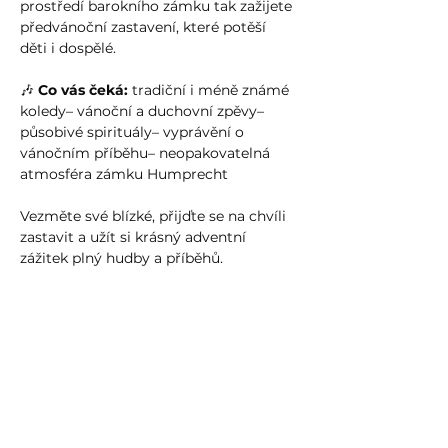
prostředí barokního zámku tak zažijete 
předvánoční zastavení, které potěší 
děti i dospělé.
🎶 
Co vás čeká:
 tradiční i méně známé 
koledy– vánoční a duchovní zpěvy– 
působivé spirituály– vyprávění o 
vánočním příběhu– neopakovatelná 
atmosféra zámku Humprecht
Vezměte své blízké, přijďte se na chvíli 
zastavit a užít si krásný adventní 
zážitek plný hudby a příběhů.
🎟 
Vstupné: 50 Kč
Show more >
Share event