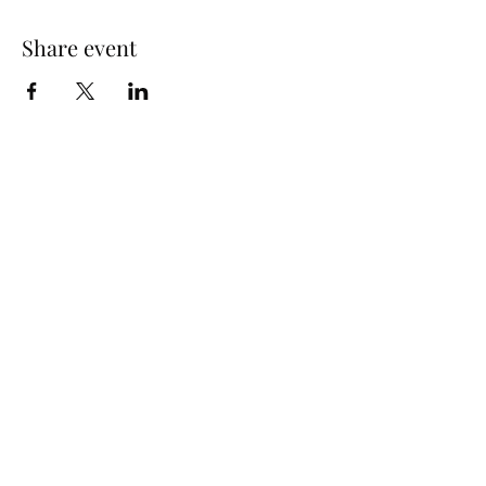
Share event
info@humprecht.cz
+420 493 571 583
Humprecht Castle