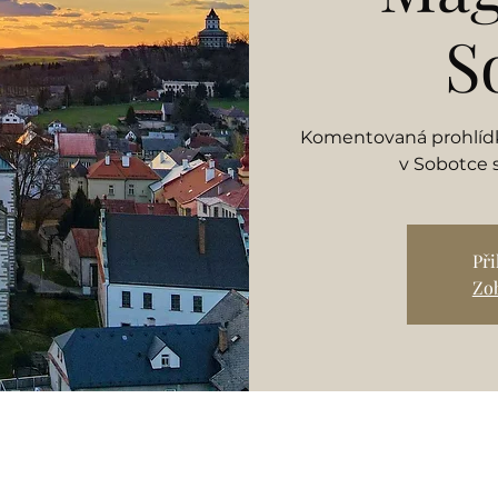
S
Komentovaná prohlídka
v Sobotce
Př
Zob