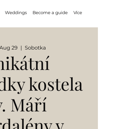
Weddings
Become a guide
Více
 Aug 29
  |  
Sobotka
ikátní
dky kostela
v. Máří
dalény v