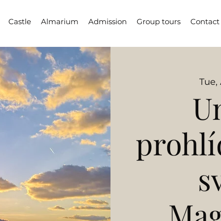
Castle
Almarium
Admission
Group tours
Contact
Tue,
Un
prohlí
s
Mag