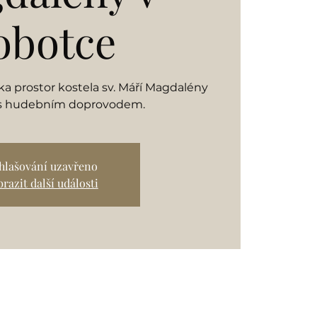
obotce
 prostor kostela sv. Máří Magdalény
 s hudebním doprovodem.
ihlašování uzavřeno
razit další události