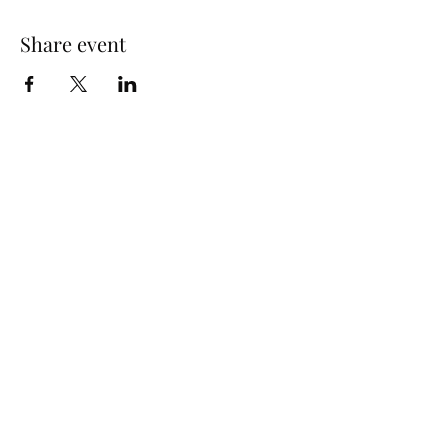
Share event
info@humprecht.cz
+420 493 571 583
Humprecht Castle