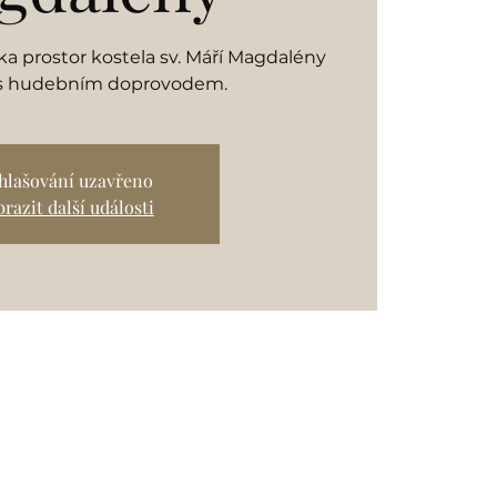
 prostor kostela sv. Máří Magdalény
 s hudebním doprovodem.
ihlašování uzavřeno
razit další události