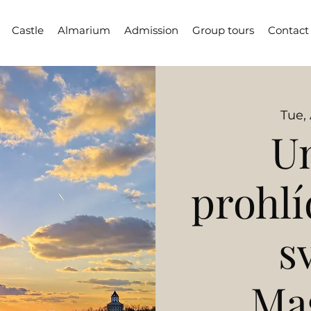
Castle
Almarium
Admission
Group tours
Contact
Tue,
Un
prohlí
s
Ma