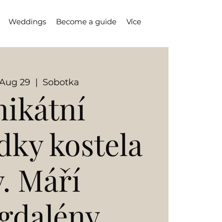
Weddings
Become a guide
Více
 Aug 29
  |  
Sobotka
ikátní
dky kostela
v. Máří
gdalény