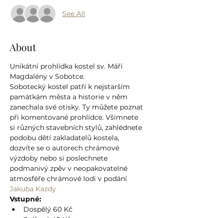
See All
About
Unikátní prohlídka kostel sv. Máří 
Magdalény v Sobotce.
Sobotecký kostel patří k nejstarším 
památkám města a historie v něm 
zanechala své otisky. Ty můžete poznat 
při komentované prohlídce. Všimnete 
si různých stavebních stylů, zahlédnete 
podobu dětí zakladatelů kostela, 
dozvíte se o autorech chrámové 
výzdoby nebo si poslechnete 
podmanivý zpěv v neopakovatelné 
atmosféře chrámové lodi v podání 
Jakuba Kazdy
Vstupné:
Dospělý 60 Kč