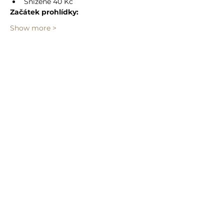
Snížené 40 Kč
Začátek prohlídky:
Show more >
Share event
info@humprecht.cz
+420 493 571 583