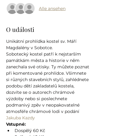
Alle ansehen
O události
Unikátní prohlídka kostel sv. Máří 
Magdalény v Sobotce.
Sobotecký kostel patří k nejstarším 
památkám města a historie v něm 
zanechala své otisky. Ty můžete poznat 
při komentované prohlídce. Všimnete 
si různých stavebních stylů, zahlédnete 
podobu dětí zakladatelů kostela, 
dozvíte se o autorech chrámové 
výzdoby nebo si poslechnete 
podmanivý zpěv v neopakovatelné 
atmosféře chrámové lodi v podání 
Jakuba Kazdy
Vstupné:
Dospělý 60 Kč