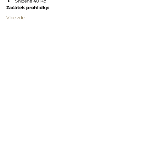
Snížené 40 Kč
Začátek prohlídky:
Více zde
Sdílet událost
info@humprecht.cz
+420 493 571 583