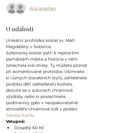
Alle ansehen
O události
Unikátní prohlídka kostel sv. Máří 
Magdalény v Sobotce.
Sobotecký kostel patří k nejstarším 
památkám města a historie v něm 
zanechala své otisky. Ty můžete poznat 
při komentované prohlídce. Všimnete 
si různých stavebních stylů, zahlédnete 
podobu dětí zakladatelů kostela, 
dozvíte se o autorech chrámové 
výzdoby nebo si poslechnete 
podmanivý zpěv v neopakovatelné 
atmosféře chrámové lodi v podání 
Jakuba Kazdy
Vstupné:
Dospělý 60 Kč