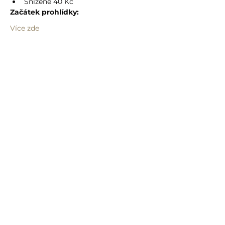
Snížené 40 Kč
Začátek prohlídky:
Více zde
Sdílet událost
info@humprecht.cz
+420 493 571 583