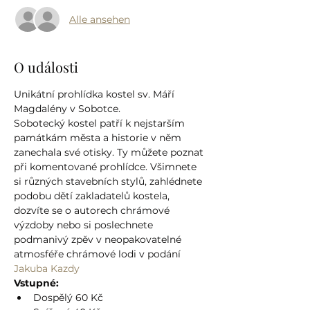
Alle ansehen
O události
Unikátní prohlídka kostel sv. Máří 
Magdalény v Sobotce.
Sobotecký kostel patří k nejstarším 
památkám města a historie v něm 
zanechala své otisky. Ty můžete poznat 
při komentované prohlídce. Všimnete 
si různých stavebních stylů, zahlédnete 
podobu dětí zakladatelů kostela, 
dozvíte se o autorech chrámové 
výzdoby nebo si poslechnete 
podmanivý zpěv v neopakovatelné 
atmosféře chrámové lodi v podání 
Jakuba Kazdy
Vstupné:
Dospělý 60 Kč