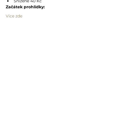
Snížené 40 Kč
Začátek prohlídky:
Více zde
Sdílet událost
info@humprecht.cz
+420 493 571 583