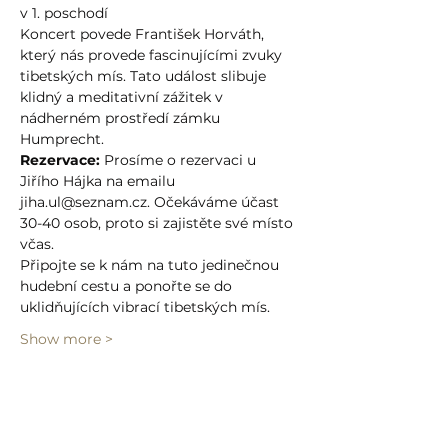
v 1. poschodí
Koncert povede František Horváth, 
který nás provede fascinujícími zvuky 
tibetských mís. Tato událost slibuje 
klidný a meditativní zážitek v 
nádherném prostředí zámku 
Humprecht.
Rezervace:
 Prosíme o rezervaci u 
Jiřího Hájka na emailu 
jiha.ul@seznam.cz. Očekáváme účast 
30-40 osob, proto si zajistěte své místo 
včas.
Připojte se k nám na tuto jedinečnou 
hudební cestu a ponořte se do 
uklidňujících vibrací tibetských mís.
Show more >